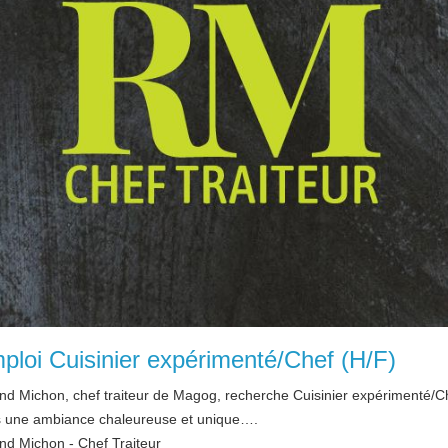
ploi Cuisinier expérimenté/Chef (H/F)
nd Michon, chef traiteur de Magog, recherche Cuisinier expérimenté/C
 une ambiance chaleureuse et unique….
nd Michon - Chef Traiteur