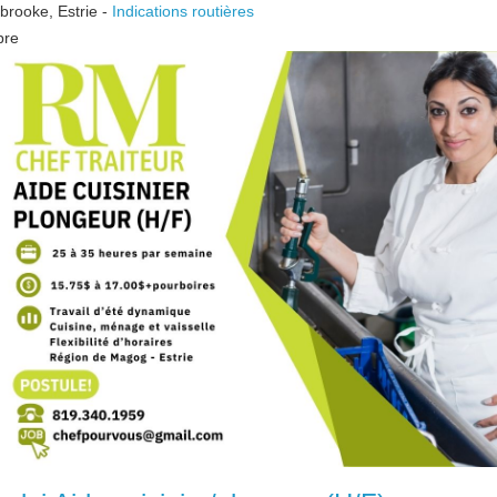
brooke
,
Estrie
-
Indications routières
bre