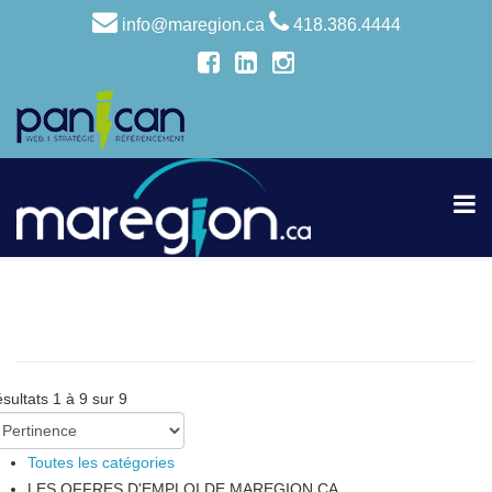
info@maregion.ca
418.386.4444
sultats 1 à 9 sur 9
Toutes les catégories
LES OFFRES D'EMPLOI DE MAREGION.CA