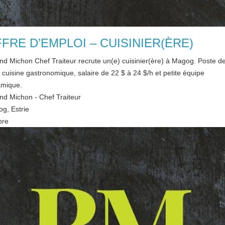
FRE D’EMPLOI – CUISINIER(ÈRE)
nd Michon Chef Traiteur recrute un(e) cuisinier(ère) à Magog. Poste de
 cuisine gastronomique, salaire de 22 $ à 24 $/h et petite équipe
mique.
nd Michon - Chef Traiteur
og
,
Estrie
bre