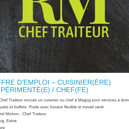
FRE D’EMPLOI – CUISINIER(ÈRE)
PÉRIMENTÉ(E) / CHEF(FE)
hef Traiteur recrute un cuisinier ou chef à Magog pour services à domi
ets et buffets. Poste avec horaire flexible et travail varié.
nd Michon - Chef Traiteur
og
,
Estrie
bre