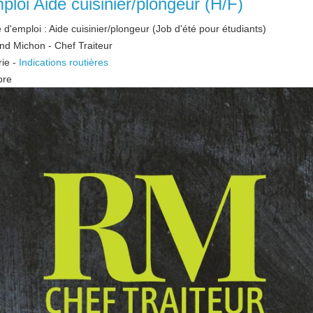
ploi Aide cuisinier/plongeur (H/F)
e d'emploi : Aide cuisinier/plongeur (Job d'été pour étudiants)
nd Michon - Chef Traiteur
rie
-
Indications routières
bre