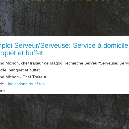
ploi Serveur/Serveuse: Service à domicile
nquet et buffet
nd Michon, chef traiteur de Magog, recherche Serveur/Serveuse: Servi
cile, banquet et buffet
nd Michon - Chef Traiteur
rie
-
Indications routières
bre