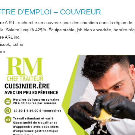
FRE D’EMPLOI – COUVREUR
ure A.R.L. recherche un couvreur pour des chantiers dans la région de
trie. Salaire jusqu’à 42$/h. Équipe stable, job bien encadrée, horaire régu
ure ARL inc.
icook
,
Estrie
bre