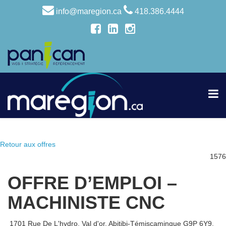
info@maregion.ca
418.386.4444
Retour aux offres
1576
OFFRE D’EMPLOI –
MACHINISTE CNC
1701 Rue De L'hydro, Val d'or, Abitibi-Témiscamingue G9P 6Y9,